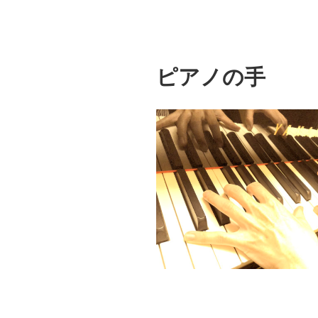
コ
ン
テ
ン
ピアノの手
ツ
へ
ス
キ
ッ
プ