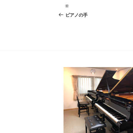
投
前
前
稿
の
ピアノの手
投
ナ
稿
ビ
ゲ
ー
シ
ョ
ン