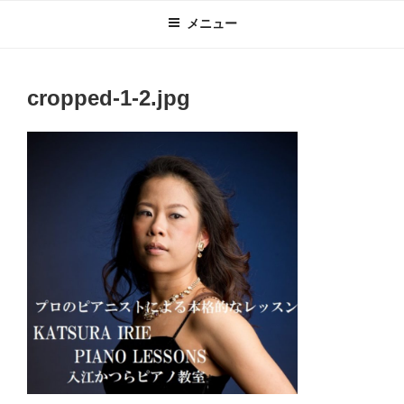
コ
メニュー
ン
テ
ン
cropped-1-2.jpg
ツ
へ
ス
キ
ッ
プ