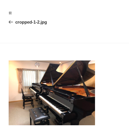
投
前
前
稿
の
cropped-1-2.jpg
ナ
投
ビ
稿
ゲ
ー
シ
ョ
ン