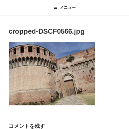
コ
メニュー
ン
テ
ン
cropped-DSCF0566.jpg
ツ
へ
ス
キ
ッ
プ
コメントを残す