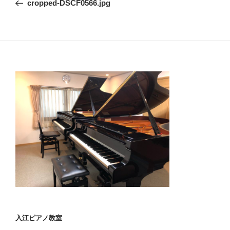
cropped-DSCF0566.jpg
ナ
投
ビ
稿
ゲ
ー
シ
ョ
ン
入江ピアノ教室